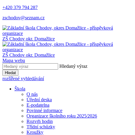
+420 379 794 287
zschodov@seznam.cz
ZŠ Chodov
okr. Domažlice
ZŠ Chodov
okr. Domažlice
Mapa webu
Hledaný výraz
Hledat
rozšířené vyhledávání
Škola
O nás
Úřední deska
E-podatelna
Povinné informace
Organizace školního roku 2025⁄2026
Rozvrh hodin
Třídní schůzky
Kroužky