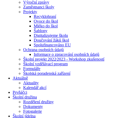
Výroční zprávy
Zaměstnanci školy
Projekty
Recyklohraní
Ovoce do škol
Mléko do škol
Šablony
Digitalizujeme školu
Doučování žáků škol
Spolufinancováno EU
Ochrana osobních údajů
Informace o zpracování osobních údajů
Školní projekt 2022⁄2023 - Workshop zkušeností
Školní vzdělávací program
Formuláře
Školská poradenská zařízení
Aktuálně
Aktuality
Kalendář akcí
Prvňáčci
Školní družina
Rozdělení družiny
Dokumenty
Fotogalerie
Školní jídelna