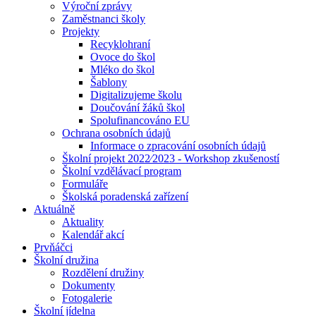
Výroční zprávy
Zaměstnanci školy
Projekty
Recyklohraní
Ovoce do škol
Mléko do škol
Šablony
Digitalizujeme školu
Doučování žáků škol
Spolufinancováno EU
Ochrana osobních údajů
Informace o zpracování osobních údajů
Školní projekt 2022⁄2023 - Workshop zkušeností
Školní vzdělávací program
Formuláře
Školská poradenská zařízení
Aktuálně
Aktuality
Kalendář akcí
Prvňáčci
Školní družina
Rozdělení družiny
Dokumenty
Fotogalerie
Školní jídelna