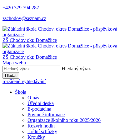
+420 379 794 287
zschodov@seznam.cz
ZŠ Chodov
okr. Domažlice
ZŠ Chodov
okr. Domažlice
Mapa webu
Hledaný výraz
Hledat
rozšířené vyhledávání
Škola
O nás
Úřední deska
E-podatelna
Povinné informace
Organizace školního roku 2025⁄2026
Rozvrh hodin
Třídní schůzky
Kroužky