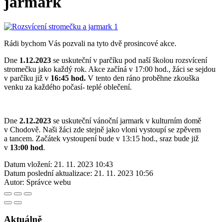
jarmark
Rádi bychom Vás pozvali na tyto dvě prosincové akce.
Dne
1.12.2023
se uskuteční v parčíku pod naší školou rozsvícení
stromečku jako každý rok. Akce začíná v 17:00 hod., žáci se sejdou
v parčíku již v
16:45 hod.
V tento den ráno proběhne zkouška
venku za každého počasí- teplé oblečení.
Dne
2.12.2023
se uskuteční vánoční jarmark v kulturním domě
v Chodově. Naši žáci zde stejně jako vloni vystoupí se zpěvem
a tancem. Začátek vystoupení bude v 13:15 hod., sraz bude již
v
13:00 hod
.
Datum vložení:
21. 11. 2023 10:43
Datum poslední aktualizace:
21. 11. 2023 10:56
Autor:
Správce webu
Aktuálně