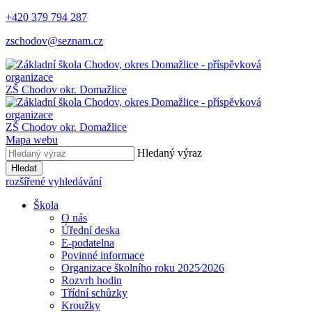
+420 379 794 287
zschodov@seznam.cz
ZŠ Chodov
okr. Domažlice
ZŠ Chodov
okr. Domažlice
Mapa webu
Hledaný výraz
Hledat
rozšířené vyhledávání
Škola
O nás
Úřední deska
E-podatelna
Povinné informace
Organizace školního roku 2025⁄2026
Rozvrh hodin
Třídní schůzky
Kroužky