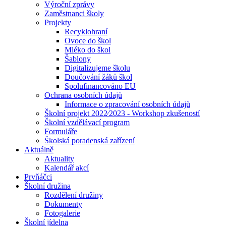
Výroční zprávy
Zaměstnanci školy
Projekty
Recyklohraní
Ovoce do škol
Mléko do škol
Šablony
Digitalizujeme školu
Doučování žáků škol
Spolufinancováno EU
Ochrana osobních údajů
Informace o zpracování osobních údajů
Školní projekt 2022⁄2023 - Workshop zkušeností
Školní vzdělávací program
Formuláře
Školská poradenská zařízení
Aktuálně
Aktuality
Kalendář akcí
Prvňáčci
Školní družina
Rozdělení družiny
Dokumenty
Fotogalerie
Školní jídelna