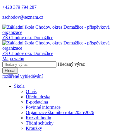
+420 379 794 287
zschodov@seznam.cz
ZŠ Chodov
okr. Domažlice
ZŠ Chodov
okr. Domažlice
Mapa webu
Hledaný výraz
Hledat
rozšířené vyhledávání
Škola
O nás
Úřední deska
E-podatelna
Povinné informace
Organizace školního roku 2025⁄2026
Rozvrh hodin
Třídní schůzky
Kroužky