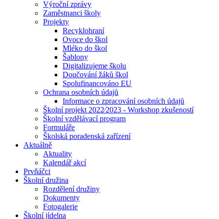
Výroční zprávy
Zaměstnanci školy
Projekty
Recyklohraní
Ovoce do škol
Mléko do škol
Šablony
Digitalizujeme školu
Doučování žáků škol
Spolufinancováno EU
Ochrana osobních údajů
Informace o zpracování osobních údajů
Školní projekt 2022⁄2023 - Workshop zkušeností
Školní vzdělávací program
Formuláře
Školská poradenská zařízení
Aktuálně
Aktuality
Kalendář akcí
Prvňáčci
Školní družina
Rozdělení družiny
Dokumenty
Fotogalerie
Školní jídelna