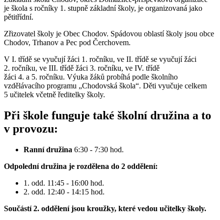
je škola s ročníky 1. stupně základní školy, je organizovaná jako
pětitřídní.
Zřizovatel školy je Obec Chodov. Spádovou oblastí školy jsou obce
Chodov, Trhanov a Pec pod Čerchovem.
V I. třídě se vyučují žáci 1. ročníku, ve II. třídě se vyučují žáci
2. ročníku, ve III. třídě žáci 3. ročníku, ve IV. třídě
žáci 4. a 5. ročníku. Výuka žáků probíhá podle školního
vzdělávacího programu „Chodovská škola“. Děti vyučuje celkem
5 učitelek včetně ředitelky školy.
Při škole funguje také školní družina a to
v provozu:
Ranní družina
6:30 - 7:30 hod.
Odpolední družina je rozdělena do 2 oddělení:
1. odd. 11:45 - 16:00 hod.
2. odd. 12:40 - 14:15 hod.
Součástí 2. oddělení jsou kroužky, které vedou učitelky školy.