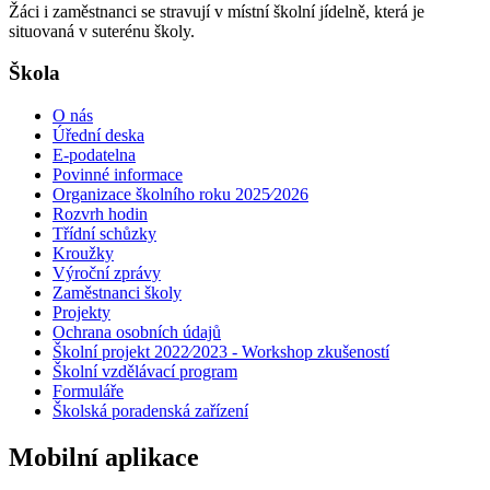
Žáci i zaměstnanci se stravují v místní školní jídelně, která je
situovaná v suterénu školy.
Škola
O nás
Úřední deska
E-podatelna
Povinné informace
Organizace školního roku 2025⁄2026
Rozvrh hodin
Třídní schůzky
Kroužky
Výroční zprávy
Zaměstnanci školy
Projekty
Ochrana osobních údajů
Školní projekt 2022⁄2023 - Workshop zkušeností
Školní vzdělávací program
Formuláře
Školská poradenská zařízení
Mobilní aplikace