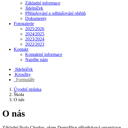
Základní informace
Jídelníček
Přihlašování a odhlašování obědů
Dokumenty
Fotogalerie
2025⁄2026
2024⁄2025
2023⁄2024
2022⁄2023
Kontakt
Kontaktní informace
Napište nám
Jídelníček
Kroužky
Formuláře
Úvodní stránka
Škola
O nás
O nás
Základní škola Chodov, okres Domažlice-příspěvková organizace