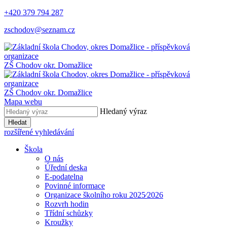
+420 379 794 287
zschodov@seznam.cz
ZŠ Chodov
okr. Domažlice
ZŠ Chodov
okr. Domažlice
Mapa webu
Hledaný výraz
Hledat
rozšířené vyhledávání
Škola
O nás
Úřední deska
E-podatelna
Povinné informace
Organizace školního roku 2025⁄2026
Rozvrh hodin
Třídní schůzky
Kroužky