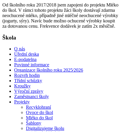
Od školního roku 2017/2018 jsem zapojeni do projektu Mléko
do škol. V rámci tohoto projektu žáci školy dostávají zdarma
neochucené mléko, případně jiné mléčné neochucené výrobky
(jogurty, sýry). Navíc bude možno ochucené výrobky koupit
za dotovanou cenu. Frekvence dodávek je zatím 2x měsíčně.
Škola
O nás
Úřední deska
E-podatelna
Povinné informace
Organizace školního roku 2025⁄2026
Rozvrh hodin
Třídní schůzky
Kroužky
Výroční zprávy
Zaměstnanci školy
Projekty
Recyklohraní
Ovoce do škol
Mléko do škol
Šablony
Digitalizujeme školu