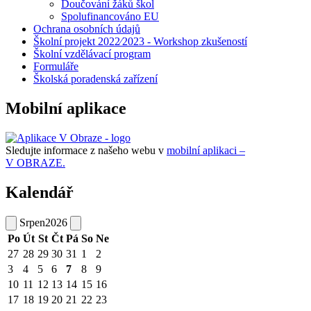
Doučování žáků škol
Spolufinancováno EU
Ochrana osobních údajů
Školní projekt 2022⁄2023 - Workshop zkušeností
Školní vzdělávací program
Formuláře
Školská poradenská zařízení
Mobilní aplikace
Sledujte informace z našeho webu v
mobilní aplikaci –
V OBRAZE.
Kalendář
Srpen
2026
Po
Út
St
Čt
Pá
So
Ne
27
28
29
30
31
1
2
3
4
5
6
7
8
9
10
11
12
13
14
15
16
17
18
19
20
21
22
23