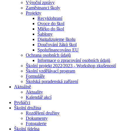
Výroční zprávy
Zaměstnanci školy
Projekty
Recyklohraní
Ovoce do škol
Mléko do škol
Šablony
Digitalizujeme školu
Doučování žáků škol
Spolufinancováno EU
Ochrana osobních údajů
Informace o zpracování osobních údajů
Školní projekt 2022⁄2023 - Workshop zkušeností
Školní vzdělávací program
Formuláře
Školská poradenská zařízení
Aktuálně
Aktuality
Kalendář akcí
Prvňáčci
Školní družina
Rozdělení družiny
Dokumenty
Fotogalerie
Školní jídelna