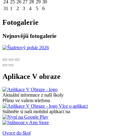
24
25
26
27
28
29
30
31
1
2
3
4
5
6
Fotogalerie
Nejnovější fotogalerie
Aplikace V obraze
Aktuální informace z naší školy
Přímo ve vašem telefonu
Více o aplikaci
Stáhněte si naši mobilní aplikaci na
Ovoce do škol