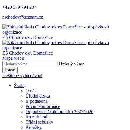
+420 379 794 287
zschodov@seznam.cz
ZŠ Chodov
okr. Domažlice
ZŠ Chodov
okr. Domažlice
Mapa webu
Hledaný výraz
Hledat
rozšířené vyhledávání
Škola
O nás
Úřední deska
E-podatelna
Povinné informace
Organizace školního roku 2025⁄2026
Rozvrh hodin
Třídní schůzky
Kroužky