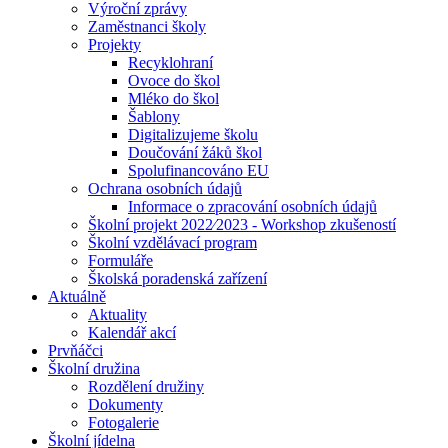
Výroční zprávy
Zaměstnanci školy
Projekty
Recyklohraní
Ovoce do škol
Mléko do škol
Šablony
Digitalizujeme školu
Doučování žáků škol
Spolufinancováno EU
Ochrana osobních údajů
Informace o zpracování osobních údajů
Školní projekt 2022⁄2023 - Workshop zkušeností
Školní vzdělávací program
Formuláře
Školská poradenská zařízení
Aktuálně
Aktuality
Kalendář akcí
Prvňáčci
Školní družina
Rozdělení družiny
Dokumenty
Fotogalerie
Školní jídelna