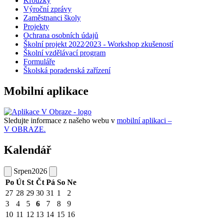
Kroužky
Výroční zprávy
Zaměstnanci školy
Projekty
Ochrana osobních údajů
Školní projekt 2022⁄2023 - Workshop zkušeností
Školní vzdělávací program
Formuláře
Školská poradenská zařízení
Mobilní aplikace
Sledujte informace z našeho webu v
mobilní aplikaci –
V OBRAZE.
Kalendář
Srpen
2026
Po
Út
St
Čt
Pá
So
Ne
27
28
29
30
31
1
2
3
4
5
6
7
8
9
10
11
12
13
14
15
16