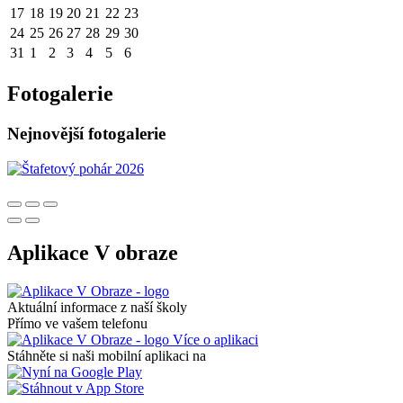
17
18
19
20
21
22
23
24
25
26
27
28
29
30
31
1
2
3
4
5
6
Fotogalerie
Nejnovější fotogalerie
Aplikace V obraze
Aktuální informace z naší školy
Přímo ve vašem telefonu
Více o aplikaci
Stáhněte si naši mobilní aplikaci na