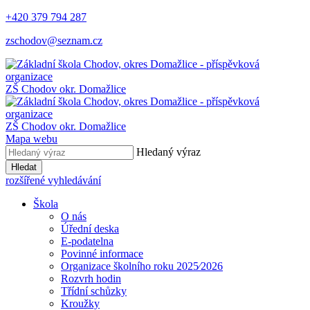
+420 379 794 287
zschodov@seznam.cz
ZŠ Chodov
okr. Domažlice
ZŠ Chodov
okr. Domažlice
Mapa webu
Hledaný výraz
Hledat
rozšířené vyhledávání
Škola
O nás
Úřední deska
E-podatelna
Povinné informace
Organizace školního roku 2025⁄2026
Rozvrh hodin
Třídní schůzky
Kroužky