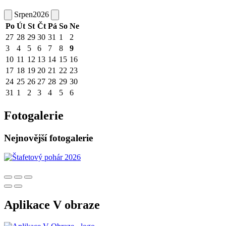
Srpen
2026
Po
Út
St
Čt
Pá
So
Ne
27
28
29
30
31
1
2
3
4
5
6
7
8
9
10
11
12
13
14
15
16
17
18
19
20
21
22
23
24
25
26
27
28
29
30
31
1
2
3
4
5
6
Fotogalerie
Nejnovější fotogalerie
Aplikace V obraze