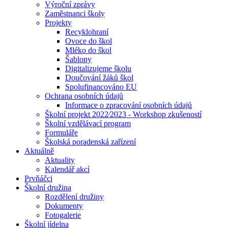
Výroční zprávy
Zaměstnanci školy
Projekty
Recyklohraní
Ovoce do škol
Mléko do škol
Šablony
Digitalizujeme školu
Doučování žáků škol
Spolufinancováno EU
Ochrana osobních údajů
Informace o zpracování osobních údajů
Školní projekt 2022⁄2023 - Workshop zkušeností
Školní vzdělávací program
Formuláře
Školská poradenská zařízení
Aktuálně
Aktuality
Kalendář akcí
Prvňáčci
Školní družina
Rozdělení družiny
Dokumenty
Fotogalerie
Školní jídelna